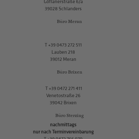
Göflanerstraße 6/a
39028 Schlanders
Büro Meran
T
+39 0473 272 511
Lauben 218
39012 Meran
Büro Brixen
T
+39 0472 271 411
Venetostraße 26
39042 Brixen
Büro Sterzing
nachmittags
nur nach Terminvereinbarung