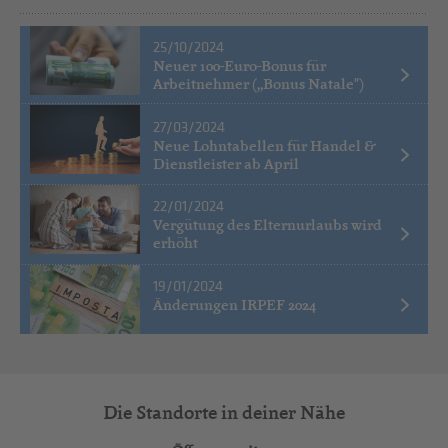
25/10/2024
Neuer 100-Euro-Bonus für
Arbeitnehmer („Bonus Natale")
27/03/2024
Neue Lohntabellen für Handel &
Dienstleister ab April
22/01/2024
Vergütung des Elternurlaubs wird
erhöht
19/01/2024
Änderungen IRPEF 2024
Die Standorte in deiner Nähe