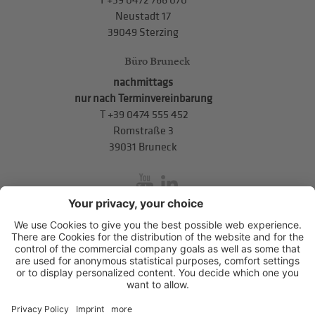
T
+39 0472 766 070
Neustadt 17
39049 Sterzing
Büro Bruneck
nachmittags
nur nach Terminvereinbarung
T
+39 0474 555 452
Romstraße 3
39031 Bruneck
inService
Mitterweg 5, Bozner Boden
,
I-39100
Bozen
.
T
+39 0471 310
311
.
info@hds-bz.it
Impressum
Datenschutzerklärung
Cookie-Einstellungen