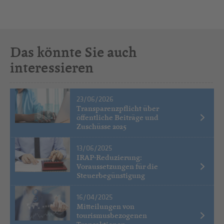
Das könnte Sie auch
interessieren
23/06/2026
Transparenzpflicht über
öffentliche Beiträge und
Zuschüsse 2025
13/06/2025
IRAP-Reduzierung:
Voraussetzungen für die
Steuerbegünstigung
16/04/2025
Mitteilungen von
tourismusbezogenen