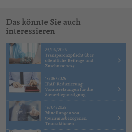
Das könnte Sie auch
interessieren
23/06/2026
Transparenzpflicht über
öffentliche Beiträge und
Zuschüsse 2025
13/06/2025
IRAP-Reduzierung:
Voraussetzungen für die
Steuerbegünstigung
16/04/2025
Mitteilungen von
tourismusbezogenen
Transaktionen