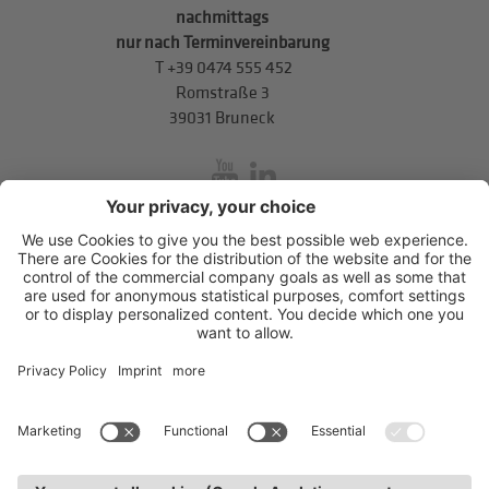
nachmittags
nur nach Terminvereinbarung
T
+39 0474 555 452
Romstraße 3
39031 Bruneck
inService
Mitterweg 5, Bozner Boden
,
I-39100
Bozen
.
T
+39 0471 310
311
.
info@hds-bz.it
Impressum
Datenschutzerklärung
Cookie-Einstellungen