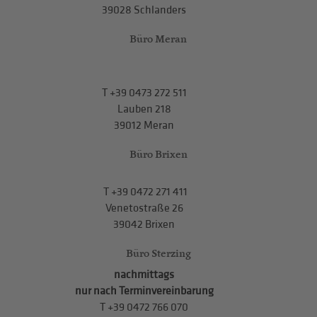
39028 Schlanders
Büro Meran
T
+39 0473 272 511
Lauben 218
39012 Meran
Büro Brixen
T
+39 0472 271 411
Venetostraße 26
39042 Brixen
Büro Sterzing
nachmittags
nur nach Terminvereinbarung
T
+39 0472 766 070