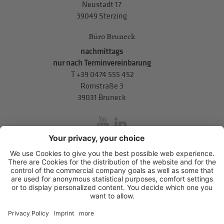
Neustadt 17
39049 Sterzing
Büro Bruneck
nachmittags
nur nach Terminvereinbarung
T
+39 0474 555 452
Romstraße 3
39031 Bruneck
inService
Mitterweg 5, Bozner Boden
,
I-39100
Bozen
.
T
+39 0471 310
311
.
info@hds-bz.it
Impressum
Datenschutzerklärung
Cookie-Einstellungen