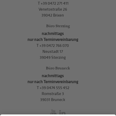
T
+39 0472 271 411
Venetostraße 26
39042 Brixen
Büro Sterzing
nachmittags
nur nach Terminvereinbarung
T
+39 0472 766 070
Neustadt 17
39049 Sterzing
Büro Bruneck
nachmittags
nur nach Terminvereinbarung
T
+39 0474 555 452
Romstraße 3
39031 Bruneck