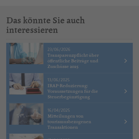
Das könnte Sie auch
interessieren
23/06/2026
Transparenzpflicht über
öffentliche Beiträge und
Zuschüsse 2025
13/06/2025
IRAP-Reduzierung:
Voraussetzungen für die
Steuerbegünstigung
16/04/2025
Mitteilungen von
tourismusbezogenen
Transaktionen