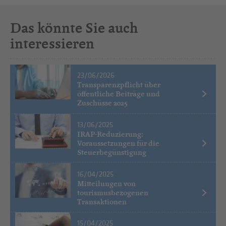
Das könnte Sie auch
interessieren
23/06/2026
Transparenzpflicht über
öffentliche Beiträge und
Zuschüsse 2025
13/06/2025
IRAP-Reduzierung:
Voraussetzungen für die
Steuerbegünstigung
16/04/2025
Mitteilungen von
tourismusbezogenen
Transaktionen
15/04/2025