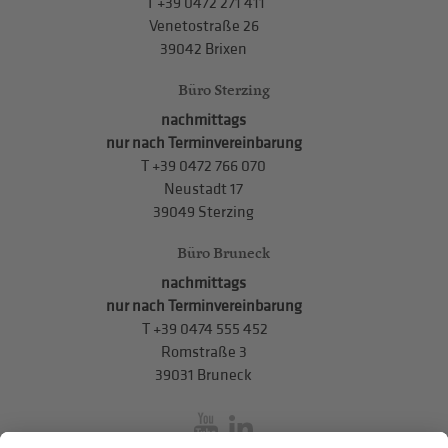
T
+39 0472 271 411
Venetostraße 26
39042 Brixen
Büro Sterzing
nachmittags
nur nach Terminvereinbarung
T
+39 0472 766 070
Neustadt 17
39049 Sterzing
Büro Bruneck
nachmittags
nur nach Terminvereinbarung
T
+39 0474 555 452
Romstraße 3
39031 Bruneck