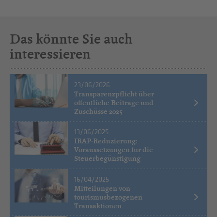
Das könnte Sie auch
interessieren
23/06/2026
Transparenzpflicht über
öffentliche Beiträge und
Zuschüsse 2025
13/06/2025
IRAP-Reduzierung:
Voraussetzungen für die
Steuerbegünstigung
16/04/2025
Mitteilungen von
tourismusbezogenen
Transaktionen