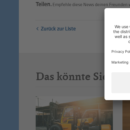
Teilen.
Empfehle diese News deinen Freunden w
Zurück zur Liste
Das könnte Sie auc