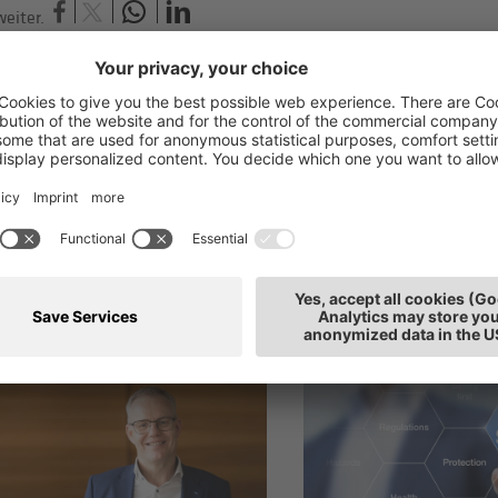
eiter.
h interessieren