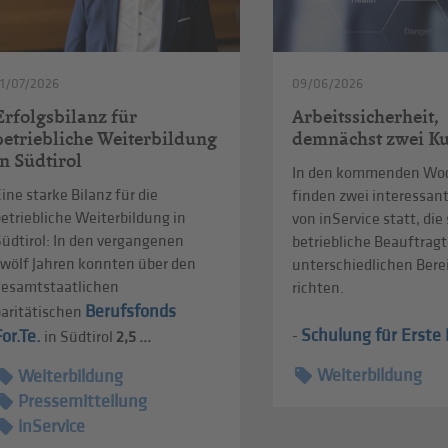
1/07/2026
09/06/2026
Erfolgsbilanz für
Arbeitssicherheit,
betriebliche Weiterbildung
demnächst zwei Ku
in Südtirol
In den kommenden Wo
ine starke Bilanz für die
finden zwei interessan
etriebliche Weiterbildung in
von inService statt, die
üdtirol: In den vergangenen
betriebliche Beauftragt
zwölf Jahren konnten über den
unterschiedlichen Ber
gesamtstaatlichen
richten.
Berufsfonds
paritätischen
Schulung für Erste H
For.Te.
-
in Südtirol
2,5 ...
Weiterbildung
Weiterbildung
Pressemitteilung
inService