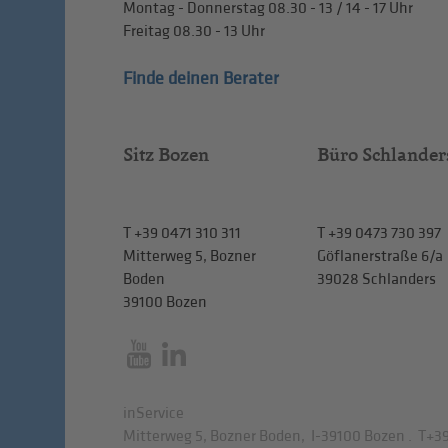
Montag - Donnerstag
08.30 - 13
/
14 - 17
Uhr
Freitag
08.30 - 13
Uhr
Finde deinen Berater
Sitz Bozen
Büro Schlander
T
+39 0471 310 311
T
+39 0473 730 397
Mitterweg 5, Bozner
Göflanerstraße 6/a
Boden
39028 Schlanders
39100 Bozen
inService
Mitterweg 5, Bozner Boden
,
I-39100
Bozen
.
T
+39