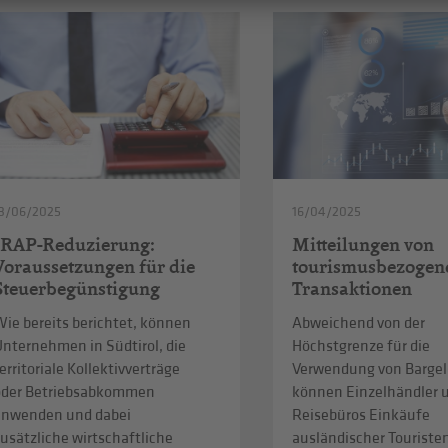
3/06/2025
16/04/2025
IRAP-Reduzierung:
Mitteilungen von
Voraussetzungen für die
tourismusbezogen
Steuerbegünstigung
Transaktionen
ie bereits berichtet, können
Abweichend von der
Unternehmen in Südtirol, die
Höchstgrenze für die
erritoriale Kollektivverträge
Verwendung von Bargel
oder Betriebsabkommen
können Einzelhändler 
anwenden und dabei
Reisebüros Einkäufe
usätzliche wirtschaftliche
ausländischer Touristen