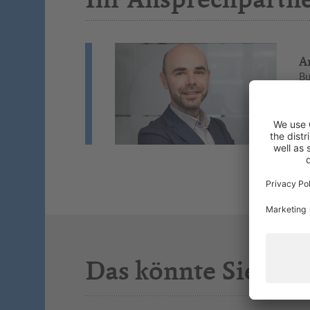
A
Bu
Wi
St
Si
Das könnte Sie auc