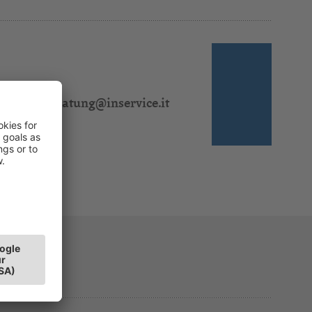
 310 311
l:
steuerberatung@inservice.it