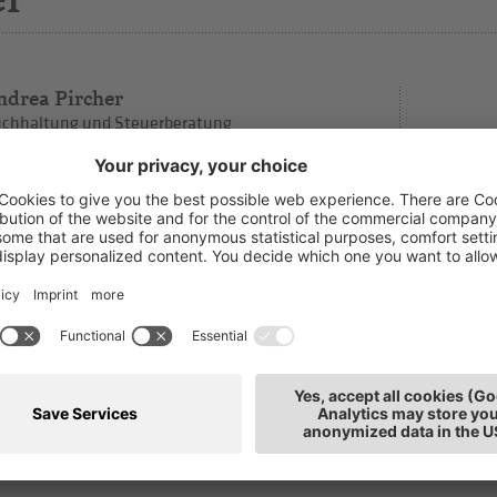
ndrea Pircher
chhaltung und Steuerberatung
T: 0471
rtschafts-, Rechnungsprüfer und Steuerberater,
E-Mai
abstelle
tz: Bozen
h interessieren