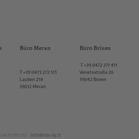
s
Büro Meran
Büro Brixen
T
+39 0472 271 411
T
+39 0473 272 511
Venetostraße 26
Lauben 218
39042 Brixen
39012 Meran
 0471 310 311
.
info@hds-bz.it