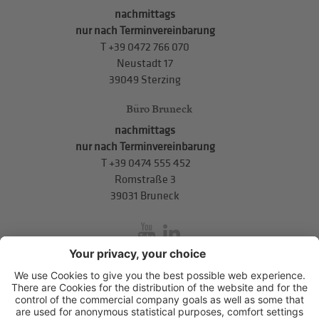
nachmittags
nur nach Terminvereinbarung
T
+39 0472 766 070
Neustadt 17
39049 Sterzing
Büro Bruneck
nachmittags
nur nach Terminvereinbarung
T
+39 0474 555 452
Romstraße 3
39031 Bruneck
inService
Mitterweg 5, Bozner Boden
,
I-39100
Bozen
.
T
+39 0471 310
311
.
info@hds-bz.it