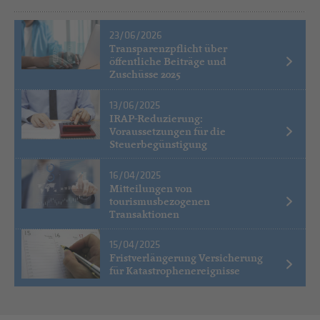
23/06/2026
Transparenzpflicht über
öffentliche Beiträge und
Zuschüsse 2025
13/06/2025
IRAP-Reduzierung:
Voraussetzungen für die
Steuerbegünstigung
16/04/2025
Mitteilungen von
tourismusbezogenen
Transaktionen
15/04/2025
Fristverlängerung Versicherung
für Katastrophenereignisse