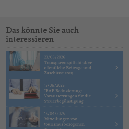
Das könnte Sie auch
interessieren
23/06/2026
Transparenzpflicht über
öffentliche Beiträge und
Zuschüsse 2025
13/06/2025
IRAP-Reduzierung:
Voraussetzungen für die
Steuerbegünstigung
16/04/2025
Mitteilungen von
tourismusbezogenen