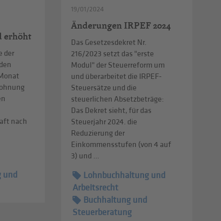
19/01/2024
Änderungen IRPEF 2024
d erhöht
Das Gesetzesdekret Nr.
e der
216/2023 setzt das "erste
 den
Modul" der Steuerreform um
 Monat
und überarbeitet die IRPEF-
tlohnung
Steuersätze und die
en
steuerlichen Absetzbeträge:
Das Dekret sieht, für das
aft nach
Steuerjahr 2024. die
2
Reduzierung der
Einkommensstufen (von 4 auf
3) und ...
g und
Lohnbuchhaltung und
Arbeitsrecht
Buchhaltung und
Steuerberatung