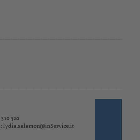
 310 320
l:
lydia.salamon@inService.it