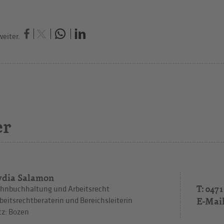
eiter.
er
ydia Salamon
T: 0471
hnbuchhaltung und Arbeitsrecht
E-Mai
beitsrechtberaterin und Bereichsleiterin
tz: Bozen