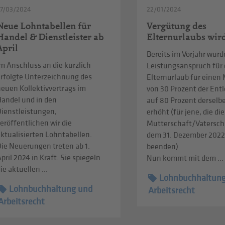
27/03/2024
22/01/2024
Neue Lohntabellen für
Vergütung des
Handel & Dienstleister ab
Elternurlaubs wir
April
Bereits im Vorjahr wurd
m Anschluss an die kürzlich
Leistungsanspruch für
erfolgte Unterzeichnung des
Elternurlaub für einen
neuen Kollektivvertrags im
von 30 Prozent der En
Handel und in den
auf 80 Prozent derselb
Dienstleistungen,
erhöht (für jene, die die
eröffentlichen wir die
Mutterschaft/Vatersch
ktualisierten Lohntabellen.
dem 31. Dezember 202
Die Neuerungen treten ab 1.
beenden)
pril 2024 in Kraft. Sie spiegeln
Nun kommt mit dem ...
ie aktuellen ...
Lohnbuchhaltun
Lohnbuchhaltung und
Arbeitsrecht
Arbeitsrecht