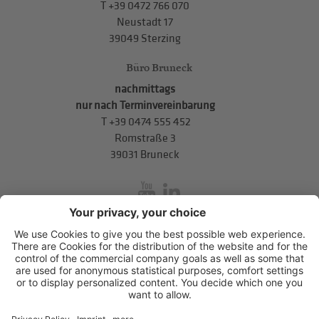
T
+39 0472 766 070
Neustadt 17
39049 Sterzing
Büro Bruneck
nachmittags
nur nach Terminvereinbarung
T
+39 0474 555 452
Romstraße 3
39031 Bruneck
inService
Mitterweg 5, Bozner Boden
,
I-39100
Bozen
.
T
+39 0471 310
311
.
info@hds-bz.it
Impressum
Datenschutzerklärung
Cookie-Einstellungen