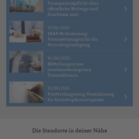
Transparenzpflicht über
öffentliche Beiträge und
Zuschüsse 2025
13/06/2025
IRAP-Reduzierung:
Voraussetzungen für die
Steuerbegünstigung
16/04/2025
Mitteilungen von
tourismusbezogenen
Transaktionen
15/04/2025
Fristverlängerung Versicherung
für Katastrophenereignisse
Die Standorte in deiner Nähe