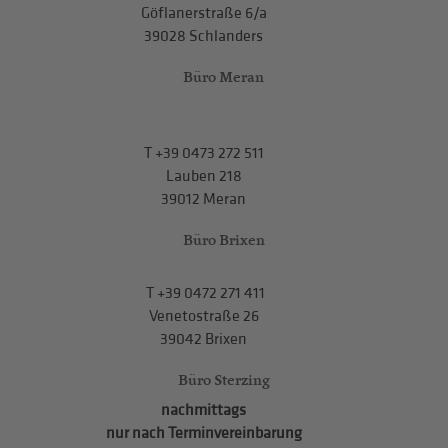
Göflanerstraße 6/a
39028 Schlanders
Büro Meran
T
+39 0473 272 511
Lauben 218
39012 Meran
Büro Brixen
T
+39 0472 271 411
Venetostraße 26
39042 Brixen
Büro Sterzing
nachmittags
nur nach Terminvereinbarung