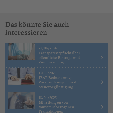
Das könnte Sie auch
interessieren
23/06/2026
Transparenzpflicht über
öffentliche Beiträge und
Zuschüsse 2025
13/06/2025
IRAP-Reduzierung:
Voraussetzungen für die
Steuerbegünstigung
16/04/2025
Mitteilungen von
tourismusbezogenen
Transaktionen