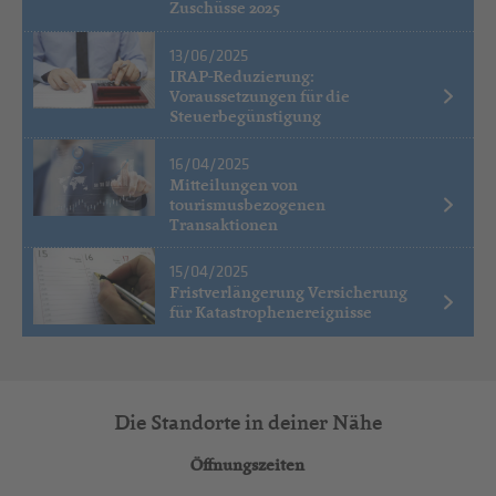
Zuschüsse 2025
13/06/2025
IRAP-Reduzierung:
Voraussetzungen für die
Steuerbegünstigung
16/04/2025
Mitteilungen von
tourismusbezogenen
Transaktionen
15/04/2025
Fristverlängerung Versicherung
für Katastrophenereignisse
Die Standorte in deiner Nähe
Öffnungszeiten