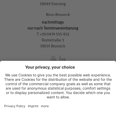
39049 Sterzing
Büro Bruneck
nachmittags
nur nach Terminvereinbarung
T
+39 0474 555 452
Romstraße 3
39031 Bruneck
inService
Mitterweg 5, Bozner Boden
,
I-39100
Bozen
.
T
+39 0471 310
311
.
info@hds-bz.it
Impressum
Datenschutzerklärung
Cookie-Einstellungen