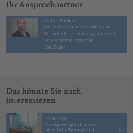
Ihr Ansprechpartner
Andrea Pircher
Buchhaltung und Steuerberatung
Wirtschafts-, Rechnungsprüfer und
Steuerberater, Stabstelle
Sitz: Bozen
Das könnte Sie auch
interessieren
23/06/2026
Transparenzpflicht über
öffentliche Beiträge und