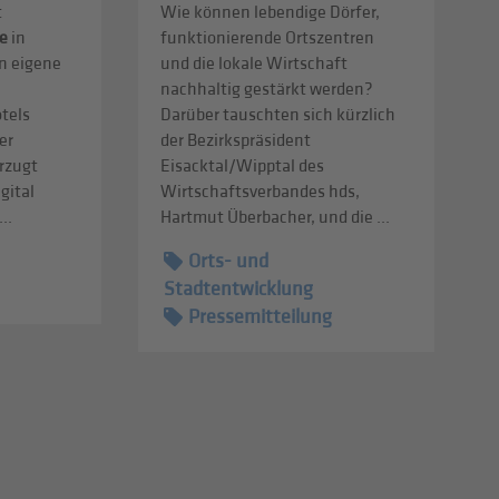
t
Wie können lebendige Dörfer,
e
in
funktionierende Ortszentren
n eigene
und die lokale Wirtschaft
nachhaltig gestärkt werden?
tels
Darüber tauschten sich kürzlich
er
der Bezirkspräsident
rzugt
Eisacktal/Wipptal des
gital
Wirtschaftsverbandes hds,
..
Hartmut Überbacher, und die ...
Orts- und
Stadtentwicklung
Pressemitteilung