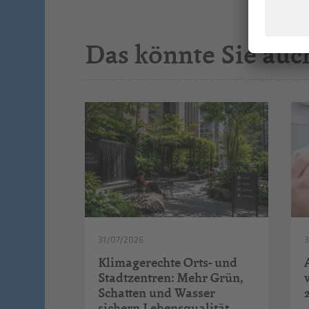
Das könnte Sie auc
31/07/2026
Klimagerechte Orts- und
Stadtzentren: Mehr Grün,
Schatten und Wasser
sichern Lebensqualität