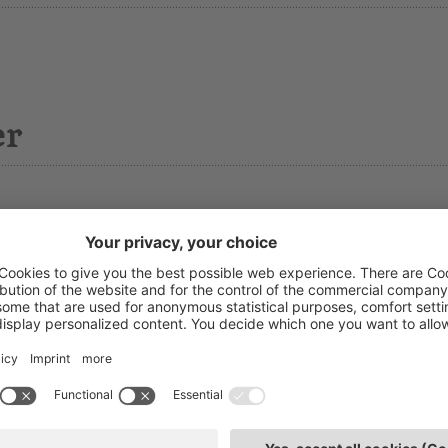
er
ott.ssa Evelyn Zöschg
T: 0471
chgruppen
E-Mai
chgruppenleiterin
tz: Bozen