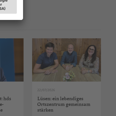
22/07/2026
t: hds
Lüsen: ein lebendiges
e-
Ortszentrum gemeinsam
le
stärken