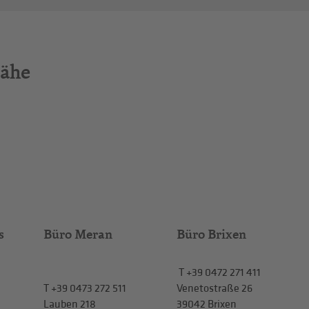
Nähe
s
Büro Meran
Büro Brixen
T
+39 0472 271 411
T
+39 0473 272 511
Venetostraße 26
Lauben 218
39042 Brixen