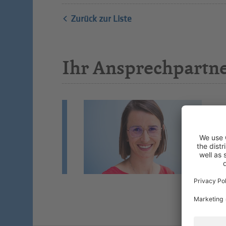
Zurück zur Liste
Ihr Ansprechpartn
D
Fa
Fa
Si