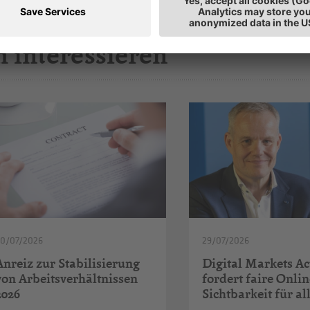
h interessieren
30/07/2026
29/07/2026
Anreiz zur Stabilisierung
Digital Markets Ac
von Arbeitsverhältnissen
fordert faire Onlin
2026
Sichtbarkeit für al