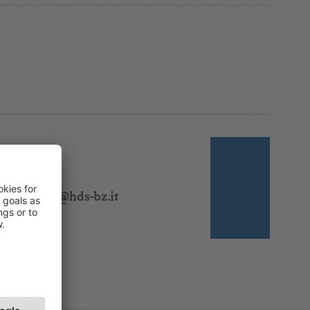
 310 318
l:
ezoeschg@hds-bz.it