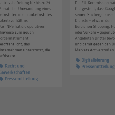
eitragsbefreiung für bis zu 24
Die EU-Kommission ha
Monate bei Umwandlung eines
festgestellt, dass
Googl
efristeten in ein unbefristetes
seinen Suchergebnisse
rbeitsverhältnis
Dienste – etwa in den
as INPS hat die operativen
Bereichen Shopping, Ho
Hinweise zum neuen
oder Verkehr – gegenüb
Förderinstrument
Angeboten Dritter bevo
eröffentlicht, das
und damit gegen den Di
Unternehmen unterstützt, die
Markets Act verstoßen .
efristete ...
Digitalisierung
Recht und
Pressemitteilung
Gewerkschaften
Pressemitteilung