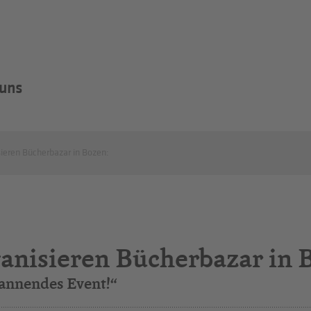
 uns
sieren Bücherbazar in Bozen:
ganisieren Bücherbazar in 
pannendes Event!“