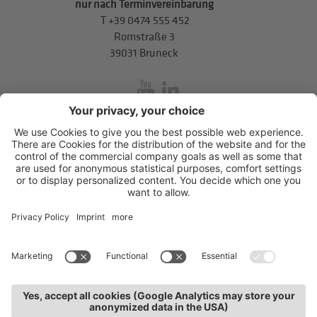
nur nach Terminvereinbarung
T
+39 0474 555 452
Romstraße 3
39031 Bruneck
inService
Mitterweg 5, Bozner Boden
,
I-39100
Bozen
.
T
+39 0471 310
311
.
info@hds-bz.it
Impressum
Datenschutzerklärung
Cookie-Einstellungen