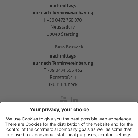
nachmittags
nur nach Terminvereinbarung
T
+39 0472 766 070
Neustadt 17
39049 Sterzing
Büro Bruneck
nachmittags
nur nach Terminvereinbarung
T
+39 0474 555 452
Romstraße 3
39031 Bruneck
inService
Mitterweg 5, Bozner Boden
,
I-39100
Bozen
.
T
+39 0471 310
311
.
info@hds-bz.it
Impressum