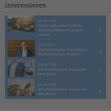
interessieren
03/08/2026
Sicher vorbereitet: Jetzt die
Sicherheitskurse im August
nutzen
21/07/2026
Erfolgsbilanz für betriebliche
Weiterbildung in Südtirol
09/06/2026
Arbeitssicherheit, demnächst
zwei Kurse
04/06/2026
Arbeitssicherheit, demnächst
zwei Kurse