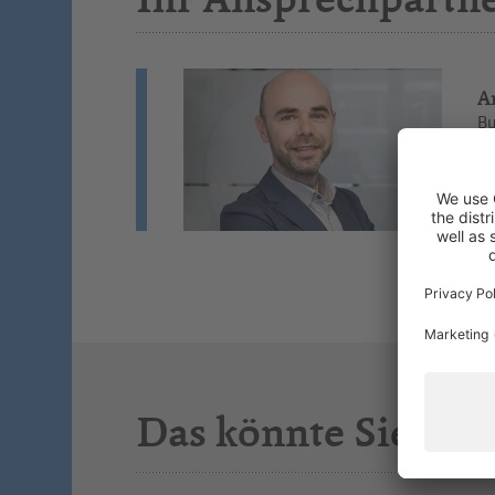
A
Bu
Wi
St
Si
Das könnte Sie auc