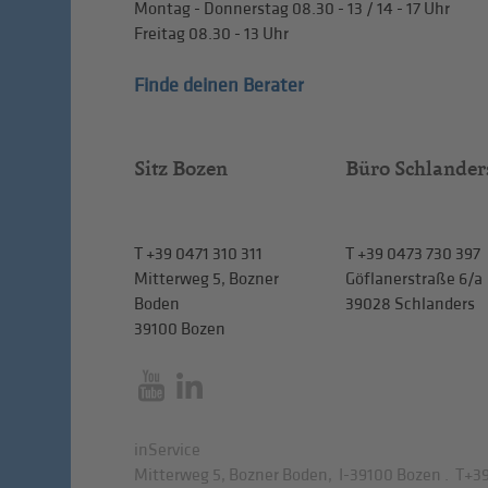
Montag - Donnerstag
08.30 - 13
/
14 - 17
Uhr
Freitag
08.30 - 13
Uhr
Finde deinen Berater
Sitz Bozen
Büro Schlander
T
+39 0471 310 311
T
+39 0473 730 397
Mitterweg 5, Bozner
Göflanerstraße 6/a
Boden
39028 Schlanders
39100 Bozen
inService
Mitterweg 5, Bozner Boden
,
I-39100
Bozen
.
T
+39