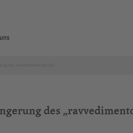
 uns
erung des „ravvedimento speciale“
längerung des „ravvediment