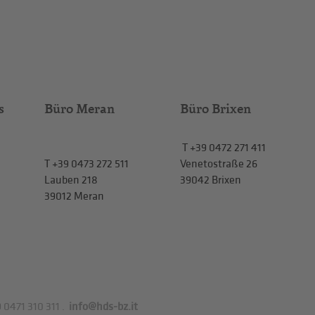
s
Büro Meran
Büro Brixen
T
+39 0472 271 411
T
+39 0473 272 511
Venetostraße 26
Lauben 218
39042 Brixen
39012 Meran
 0471 310 311
.
info@hds-bz.it