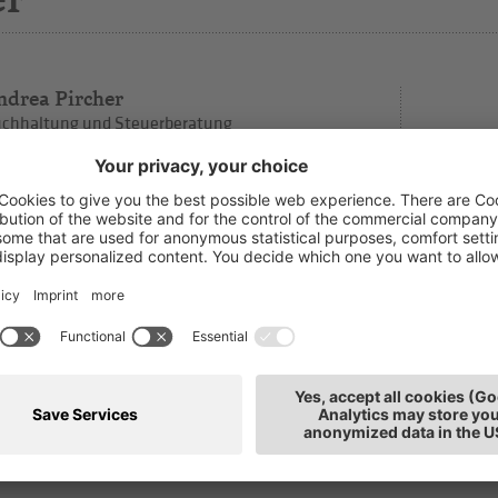
ndrea Pircher
chhaltung und Steuerberatung
T: 0471
rtschafts-, Rechnungsprüfer und Steuerberater,
E-Mai
abstelle
tz: Bozen
h interessieren