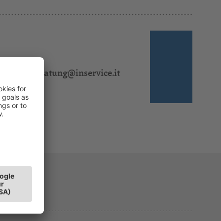
 310 311
l:
steuerberatung@inservice.it