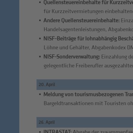
Quellensteuereinbehalte für Kurzzeit
für Kurzzeitvermietungen einbehalten
Andere Quellensteuereinbehalte:
Einza
Handelsagentenleistungen, Abgabenk
NISF-Beiträge für lohnabhängig Beschä
Löhne und Gehälter, Abgabenkodex D
NISF-Sonderverwaltung:
Einzahlung de
gelegentliche Freiberufler ausgezahlte
20. April
Meldung von tourismusbezogenen Tra
Bargeldtransaktionen mit Touristen oh
26. April
INTRASTAT:
Abgabe der zusammenfasse