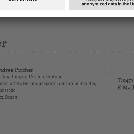
er
ndrea Pircher
chhaltung und Steuerberatung
T: 0471
rtschafts-, Rechnungsprüfer und Steuerberater,
E-Mai
abstelle
tz: Bozen