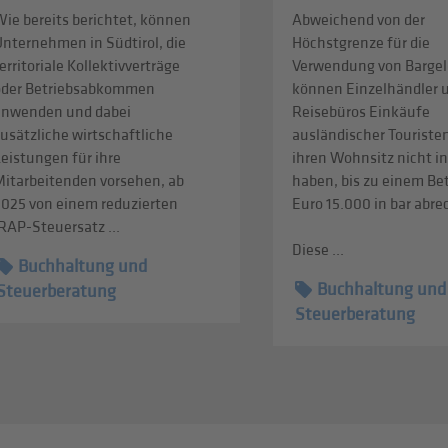
ie bereits berichtet, können
Abweichend von der
Unternehmen in Südtirol, die
Höchstgrenze für die
erritoriale Kollektivverträge
Verwendung von Bargel
oder Betriebsabkommen
können Einzelhändler 
anwenden und dabei
Reisebüros Einkäufe
usätzliche wirtschaftliche
ausländischer Touristen
eistungen für ihre
ihren Wohnsitz nicht in
Mitarbeitenden vorsehen, ab
haben, bis zu einem Be
2025 von einem reduzierten
Euro 15.000 in bar abr
RAP-Steuersatz ...
Diese ...
Buchhaltung und
Buchhaltung und
Steuerberatung
Steuerberatung