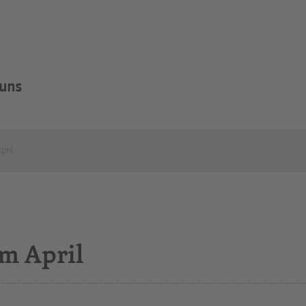
 uns
pril
im April