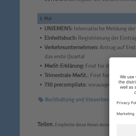
2. Mai
UNIEMENS:
telematische Meldung der 
Einheitsbuch:
Registrierung der Einträ
Verkehrsunternehmen:
Antrag auf Erst
das erste Quartal
MwSt-Erklärung:
Frist für die elektron
Trimestrale MwSt.
: Frist für die Über
730 precompilato
: vorausgefüllte Steu
Buchhaltung und Steuerberatung
Teilen.
Empfehle diese News deinen Freunden w