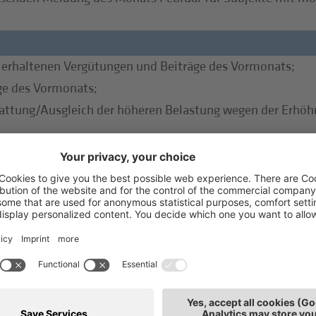
erhaltenen Vergütungen und Beiträge des Vormonats;
ge des Vormonats;
attung/Ausgleich der höheren Belastung wegen der Erhöhu
ische Übermittlung der Erklärung;
mittlung des Modells zur Verrechnung/Erstattung der Mehrw
ererklärung wird dem Steuerzahler zur Verfügung gestellt.
eiter.