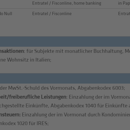
Entratel / Fisconline, home banking
in Pap
o Null
Entratel / Fisconline
Entrat
nsaktionen
: für Subjekte mit monatlicher Buchhaltung, M
ne Wohnsitz in Italien;
der MwSt.-Schuld des Vormonats, Abgabenkodex 6003;
eit/freiberufliche Leistungen
: Einzahlung der im Vormon
ichgestellte Einkünfte, Abgabenkodex 1040 für Einkünfte a
nsteuern:
Einzahlung der im Vormonat durch Kondominien
nkodex 1020 für IRES;