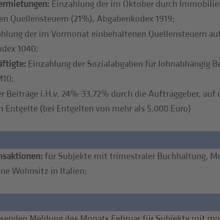
vermietungen:
Einzahlung der im Oktober durch Immobilien
en Quellensteuern (21%), Abgabenkodex 1919;
hlung der im Vormonat einbehaltenen Quellensteuern au
odex 1040;
ftigte:
Einzahlung der Sozialabgaben für lohnabhängig Be
M10;
r Beiträge i.H.v. 24%-33,72% durch die Auftraggeber, auf
n Entgelte (bei Entgelten von mehr als 5.000 Euro)
nsaktionen:
für Subjekte mit trimestraler Buchhaltung, Me
ne Wohnsitz in Italien;
nden Meldung des Monats Februar für Subjekte mit mona