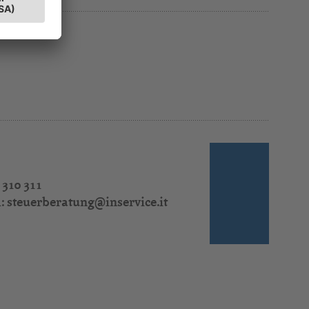
 310 311
l:
steuerberatung@inservice.it