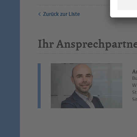
Zurück zur Liste
Ihr Ansprechpartn
A
Bu
Wi
St
Si