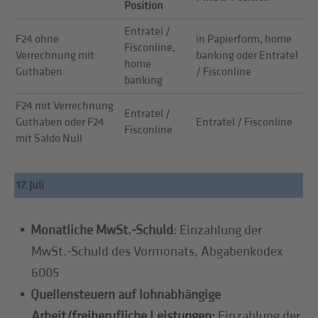
Position
Entratel /
F24 ohne
in Papierform, home
Fisconline,
Verrechnung mit
banking oder Entratel
home
Guthaben
/ Fisconline
banking
F24 mit Verrechnung
Entratel /
Guthaben oder F24
Entratel / Fisconline
Fisconline
mit Saldo Null
17. Juli
Monatliche MwSt.-Schuld
: Einzahlung der
MwSt.-Schuld des Vormonats, Abgabenkodex
6005
Quellensteuern auf lohnabhängige
Arbeit/freiberufliche Leistungen:
Einzahlung der