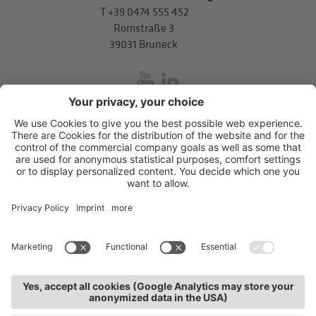
T
+39 0474 555 452
Romstraße 3
39031 Bruneck
inService
Mitterweg 5, Bozner Boden
,
I-39100
Bozen
.
T
+39 0471 310
311
.
info@hds-bz.it
Impressum
Datenschutzerklärung
Cookie-Einstellungen