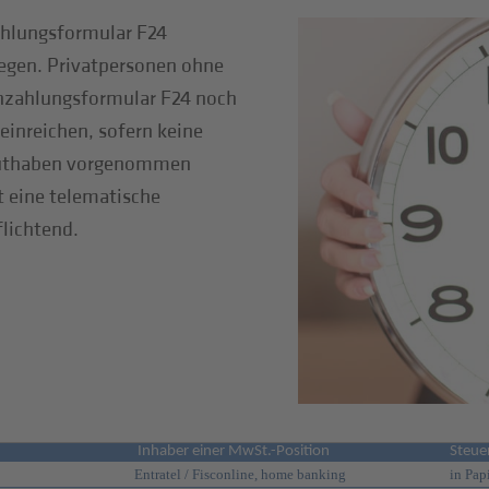
ahlungsformular F24
legen. Privatpersonen ohne
zahlungsformular F24 noch
inreichen, sofern keine
guthaben vorgenommen
t eine telematische
flichtend.
Inhaber einer MwSt.-Position
Steue
Entratel / Fisconline, home banking
in Pap