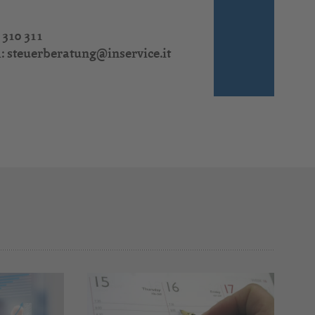
 310 311
l:
steuerberatung@inservice.it