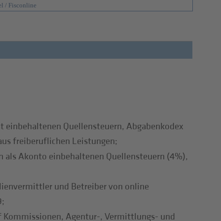
el / Fisconline
t einbehaltenen Quellensteuern, Abgabenkodex
us freiberuflichen Leistungen;
 als Akonto einbehaltenen Quellensteuern (4%),
envermittler und Betreiber von online
9;
f Kommissionen, Agentur-, Vermittlungs- und