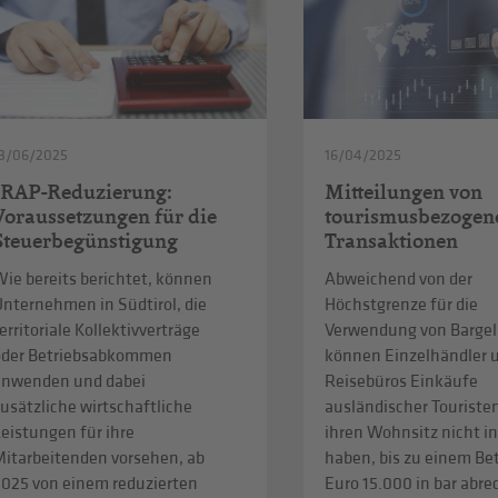
3/06/2025
16/04/2025
IRAP-Reduzierung:
Mitteilungen von
Voraussetzungen für die
tourismusbezogen
Steuerbegünstigung
Transaktionen
ie bereits berichtet, können
Abweichend von der
Unternehmen in Südtirol, die
Höchstgrenze für die
erritoriale Kollektivverträge
Verwendung von Bargel
oder Betriebsabkommen
können Einzelhändler 
anwenden und dabei
Reisebüros Einkäufe
usätzliche wirtschaftliche
ausländischer Touristen
eistungen für ihre
ihren Wohnsitz nicht in
Mitarbeitenden vorsehen, ab
haben, bis zu einem Be
2025 von einem reduzierten
Euro 15.000 in bar abr