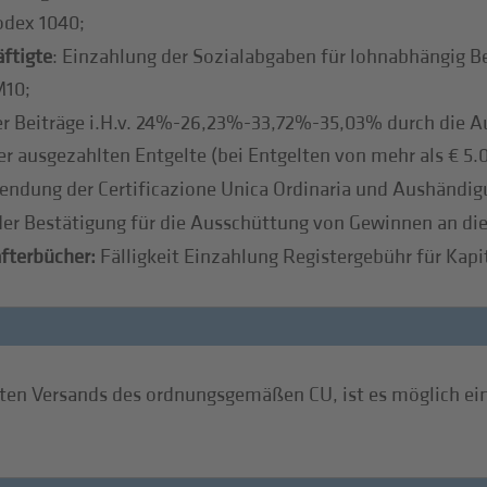
odex 1040;
ftigte
: Einzahlung der Sozialabgaben für lohnabhängig B
M10;
er Beiträge i.H.v. 24%-26,23%-33,72%-35,03% durch die Au
er ausgezahlten Entgelte (bei Entgelten von mehr als € 5.
endung der Certificazione Unica Ordinaria und Aushändig
r Bestätigung für die Ausschüttung von Gewinnen an die
afterbücher:
Fälligkeit Einzahlung Registergebühr für Kapi
ften Versands des ordnungsgemäßen CU, ist es möglich ei