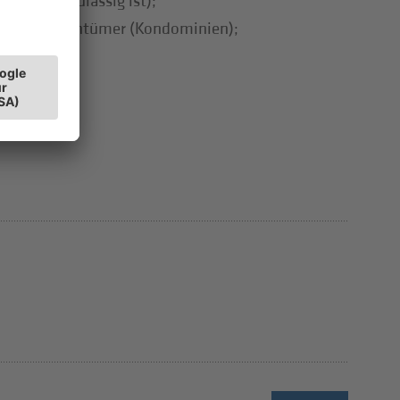
gsabzug zulässig ist);
Wohnungseigentümer (Kondominien);