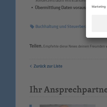
Steuerzeitraum entstanden sind (Abzug
Übermittlung Daten vorausgefülltes M
Buchhaltung und Steuerberatung
Teilen.
Empfehle diese News deinen Freunden w
Zurück zur Liste
Ihr Ansprechpartn