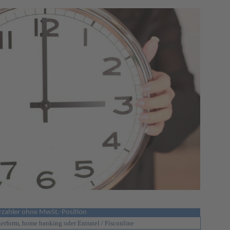
rzahler ohne MwSt.-Position
ierform, home banking oder Entratel / Fisconline