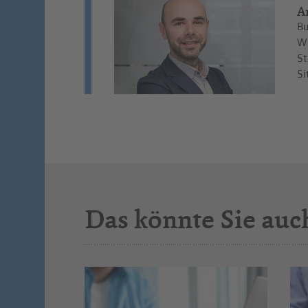
A
Bu
Wi
St
Si
Das könnte Sie auc