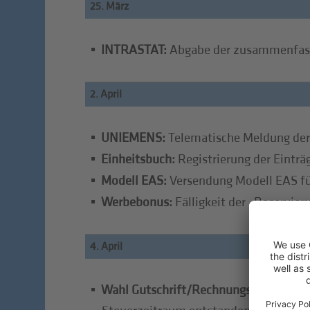
25. März
INTRASTAT:
Abgabe der zusammenfasse
2. April
UNIEMENS:
Telematische Meldung der
Einheitsbuch:
Registrierung der Eintr
Modell EAS:
Versendung Modell EAS fü
Werbebonus:
Fälligkeit der „Reservier
4. April
Wahl Gutschrift/Rechnungsabzug:
Über