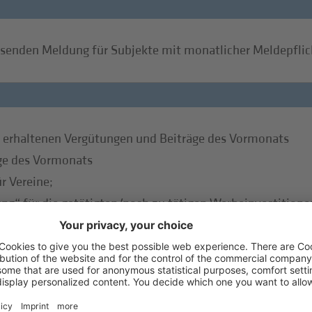
nden Meldung für Subjekte mit monatlicher Meldepflic
 erhaltenen Vergütungen und Beiträge des Vormonats
äge des Vormonats
r Vereine;
ung“ für die getätigten/noch zu tätigen Werbeinvestitionen
mittlung der Mitteilung zur Gutschrift/Rechnungsabzug