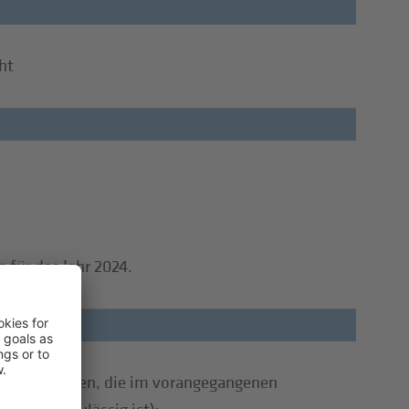
ht
 für das Jahr 2024.
 für Ausgaben, die im vorangegangenen