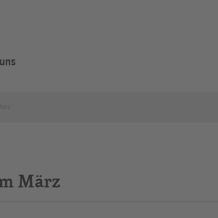
 uns
März
 im März