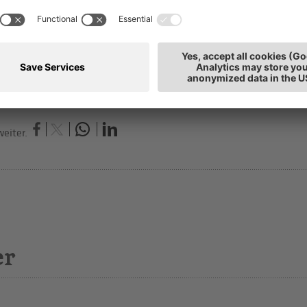
 und Interventionen, für die die Wahl Gutschrift/Rechnun
odell 730
: Frist für die Übermittlung der Daten für die 
eiter.
er