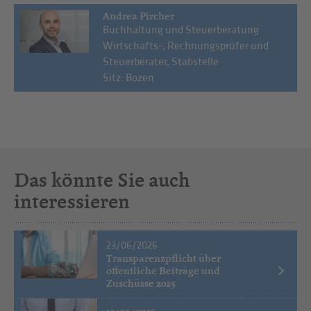
Andrea Pircher
Buchhaltung und Steuerberatung
Wirtschafts-, Rechnungsprüfer und
Steuerberater, Stabstelle
Sitz: Bozen
Das könnte Sie auch
interessieren
23/06/2026
Transparenzpflicht über
öffentliche Beiträge und
Zuschüsse 2025