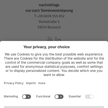
nachmittags
nur nach Terminvereinbarung
T
+39 0474 555 452
Romstraße 3
39031 Bruneck
inService
Mitterweg 5, Bozner Boden
,
I-39100
Bozen
.
T
+39 0471 310
311
.
info@hds-bz.it
Impressum
Datenschutzerklärung
Cookie-Einstellungen