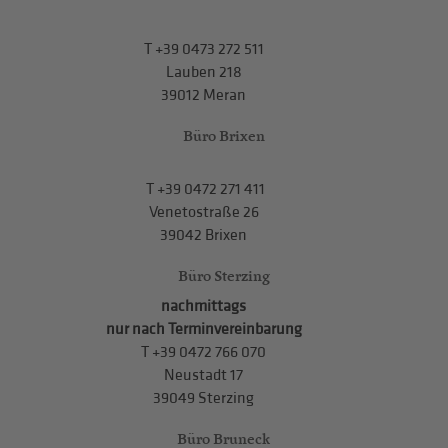
T
+39 0473 272 511
Lauben 218
39012 Meran
Büro Brixen
T
+39 0472 271 411
Venetostraße 26
39042 Brixen
Büro Sterzing
nachmittags
nur nach Terminvereinbarung
T
+39 0472 766 070
Neustadt 17
39049 Sterzing
Büro Bruneck