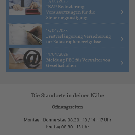
13/06/2025
IRAP-Reduzierung:
Voraussetzungen für die
Steuerbegünstigung
15/04/2025
Fristverlängerung Versicherung
für Katastrophenereignisse
14/04/2025
Meldung PEC für Verwalter von
Gesellschaften
Die Standorte in deiner Nähe
Öffnungszeiten
Montag - Donnerstag
08.30 - 13
/
14 - 17
Uhr
Freitag
08.30 - 13
Uhr