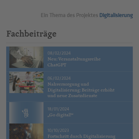
Ein Thema des Projektes
Digitalisierung
Fachbeiträge
08/02/2024
Neu: Veranstaltungsreihe
ChatGPT
06/02/2024
Nahversorgung und
Digitalisierung: Beiträge erhöht
und neue Zusatzdienste
18/01/2024
„Go digital!“
10/10/2023
Fortschritt durch Digitalisierung