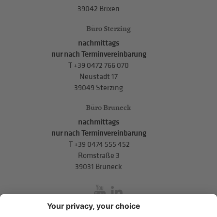
39042 Brixen
Büro Sterzing
nachmittags
nur nach Terminvereinbarung
T
+39 0472 766 070
Neustadt 17
39049 Sterzing
Büro Bruneck
nachmittags
nur nach Terminvereinbarung
T
+39 0474 555 452
Romstraße 3
39031 Bruneck
inService