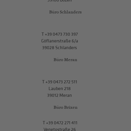
39100 Bozen
Büro Schlanders
T
+39 0473 730 397
Göflanerstraße 6/a
39028 Schlanders
Büro Meran
T
+39 0473 272 511
Lauben 218
39012 Meran
Büro Brixen
T
+39 0472 271 411
Venetostraße 26