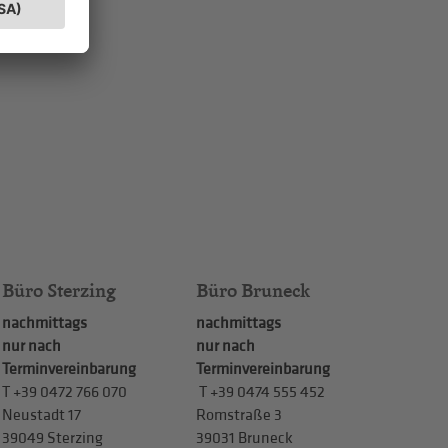
Büro Sterzing
Büro Bruneck
nachmittags
nachmittags
nur nach
nur nach
Terminvereinbarung
Terminvereinbarung
T
+39 0472 766 070
T
+39 0474 555 452
Neustadt 17
Romstraße 3
39049 Sterzing
39031 Bruneck