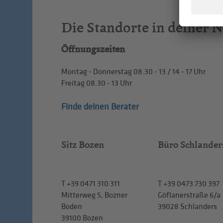
Die Standorte in deiner 
Öffnungszeiten
Montag - Donnerstag
08.30 - 13
/
14 - 17
Uhr
Freitag
08.30 - 13
Uhr
Finde deinen Berater
Sitz Bozen
Büro Schlander
T
+39 0471 310 311
T
+39 0473 730 397
Mitterweg 5, Bozner
Göflanerstraße 6/a
Boden
39028 Schlanders
39100 Bozen