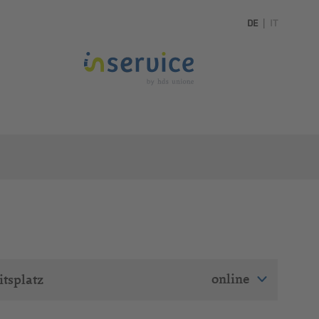
DE
|
IT
online
tsplatz