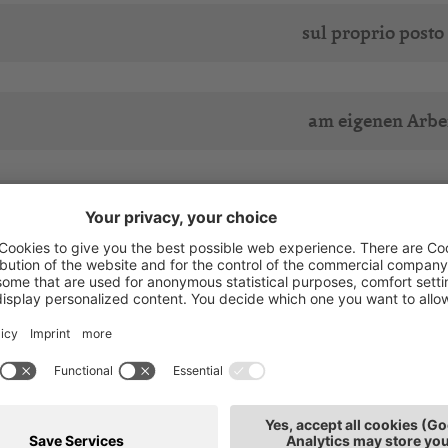
sul proprio posto
am eigenen Arbei
sul proprio posto
weiter.