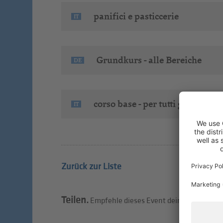
panifici e pasticcerie
IT
Grundkurs - alle Bereiche
DE
corso base - per tutti gli ambiti
IT
Zurück zur Liste
Teilen.
Empfehle dieses Event deinen Freunden 