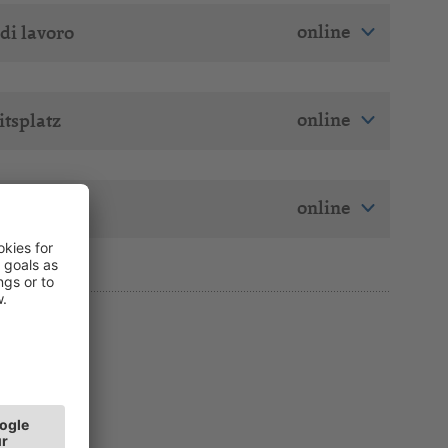
online
 di lavoro
online
tsplatz
online
 di lavoro