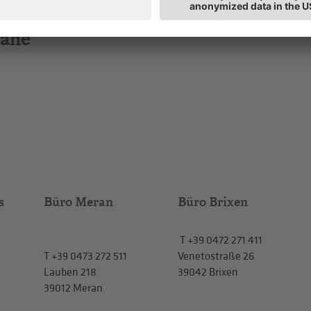
Nähe
s
Büro Meran
Büro Brixen
T
+39 0472 271 411
T
+39 0473 272 511
Venetostraße 26
Lauben 218
39042 Brixen
39012 Meran