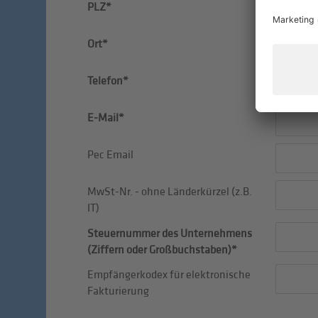
PLZ*
Ort*
Telefon*
E-Mail*
Pec Email
MwSt-Nr. - ohne Länderkürzel (z.B.
IT)
Steuernummer des Unternehmens
(Ziffern oder Großbuchstaben)*
Empfängerkodex für elektronische
Fakturierung