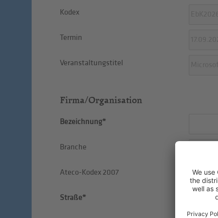
Kodex
Termin
Veranstaltungstitel
Firma/Organisation
Bezeichnung*
Branche
Ateco-Kodex 2007
Straße*