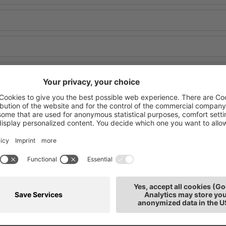
beiter/in
Inhaber/in
lich
weiblich