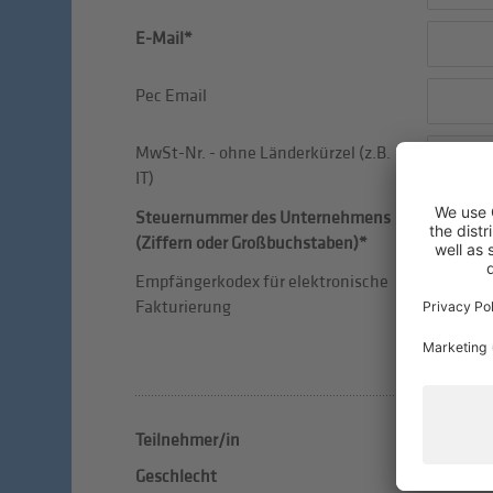
E-Mail*
Pec Email
MwSt-Nr. - ohne Länderkürzel (z.B.
IT)
Steuernummer des Unternehmens
(Ziffern oder Großbuchstaben)*
Empfängerkodex für elektronische
Fakturierung
Teilnehmer/in
Mitar
Geschlecht
männ