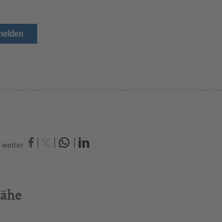
elden
weiter.
Nähe