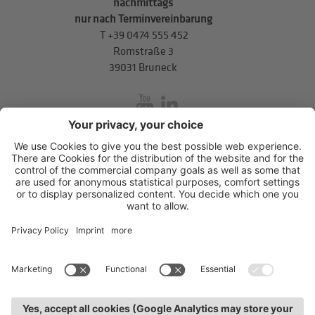
nachmittags
nur nach Terminvereinbarung
T
+39 0474 555 452
Romstraße 3
39031 Bruneck
inService
Mitterweg 5, Bozner Boden
,
I-39100
Bozen
.
T
+39 0471 310
311
.
info@hds-bz.it
Impressum
Datenschutzerklärung
Cookie-Einstellungen