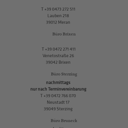
T
+39 0473 272 511
Lauben 218
39012 Meran
Büro Brixen
T
+39 0472 271 411
Venetostraße 26
39042 Brixen
Büro Sterzing
nachmittags
nur nach Terminvereinbarung
T
+39 0472 766 070
Neustadt 17
39049 Sterzing
Büro Bruneck