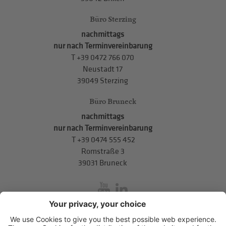
Büro Sterzing
nachmittags
nur nach Terminvereinbarung
T
+39 0472 766 070
Neustadt 17
39049 Sterzing
Büro Bruneck
nachmittags
nur nach Terminvereinbarung
T
+39 0474 555 452
Romstraße 3
39031 Bruneck
inService
Mitterweg 5, Bozner Boden
,
I-39100
Bozen
.
T
+39 0471 310