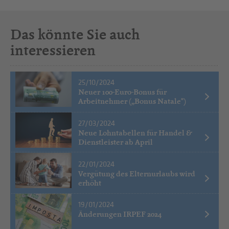
Das könnte Sie auch
interessieren
25/10/2024
Neuer 100-Euro-Bonus für
Arbeitnehmer („Bonus Natale")
27/03/2024
Neue Lohntabellen für Handel &
Dienstleister ab April
22/01/2024
Vergütung des Elternurlaubs wird
erhöht
19/01/2024
Änderungen IRPEF 2024