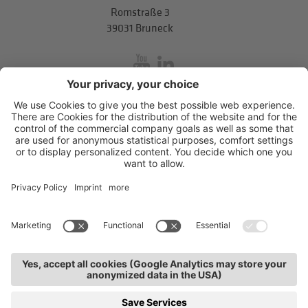
Romstraße 3
39031 Bruneck
inService
Mitterweg 5, Bozner Boden
,
I-39100
Bozen
.
T
+39 0471 310
311
.
info@hds-bz.it
Impressum
Datenschutzerklärung
Cookie-Einstellungen