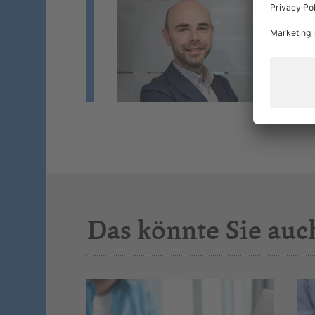
A
Bu
Wi
St
Si
Das könnte Sie auc