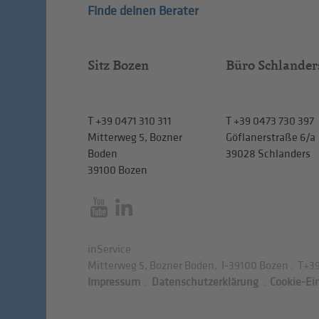
Finde deinen Berater
Sitz Bozen
Büro Schlander
T
+39 0471 310 311
T
+39 0473 730 397
Mitterweg 5, Bozner
Göflanerstraße 6/a
Boden
39028 Schlanders
39100 Bozen
inService
Mitterweg 5, Bozner Boden
,
I-39100
Bozen
.
T
+39
Impressum
.
Datenschutzerklärung
.
Cookie-Ei