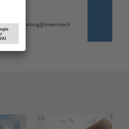
 310 311
l:
steuerberatung@inservice.it