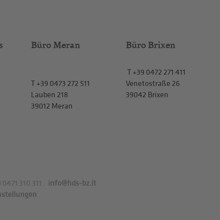
s
Büro Meran
Büro Brixen
T
+39 0472 271 411
T
+39 0473 272 511
Venetostraße 26
Lauben 218
39042 Brixen
39012 Meran
 0471 310 311
.
info@hds-bz.it
nstellungen