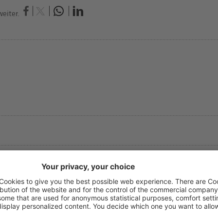
eiter.
er