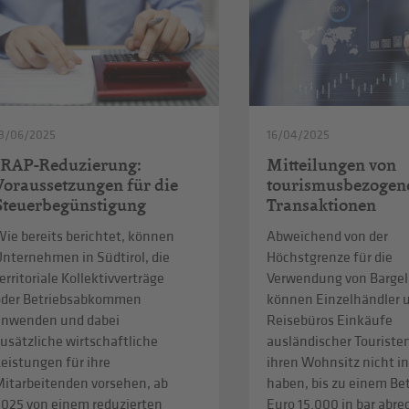
3/06/2025
16/04/2025
IRAP-Reduzierung:
Mitteilungen von
Voraussetzungen für die
tourismusbezogen
Steuerbegünstigung
Transaktionen
ie bereits berichtet, können
Abweichend von der
Unternehmen in Südtirol, die
Höchstgrenze für die
erritoriale Kollektivverträge
Verwendung von Bargel
oder Betriebsabkommen
können Einzelhändler 
anwenden und dabei
Reisebüros Einkäufe
usätzliche wirtschaftliche
ausländischer Touristen
eistungen für ihre
ihren Wohnsitz nicht in
Mitarbeitenden vorsehen, ab
haben, bis zu einem Be
2025 von einem reduzierten
Euro 15.000 in bar abr