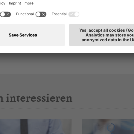
ndrea Pircher
chhaltung und Steuerberatung
T: 0471
rtschafts-, Rechnungsprüfer und Steuerberater,
E-Mai
abstelle
tz: Bozen
h interessieren