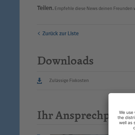
Teilen.
Empfehle diese News deinen Freunden w
Zurück zur Liste
Downloads
Zulässige Fixkosten
Ihr Ansprechpartn