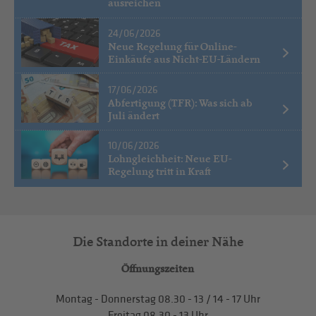
ausreichen
24/06/2026
Neue Regelung für Online-
Einkäufe aus Nicht-EU-Ländern
17/06/2026
Abfertigung (TFR): Was sich ab
Juli ändert
10/06/2026
Lohngleichheit: Neue EU-
Regelung tritt in Kraft
Die Standorte in deiner Nähe
Öffnungszeiten
Montag - Donnerstag
08.30 - 13
/
14 - 17
Uhr
Freitag
08.30 - 13
Uhr