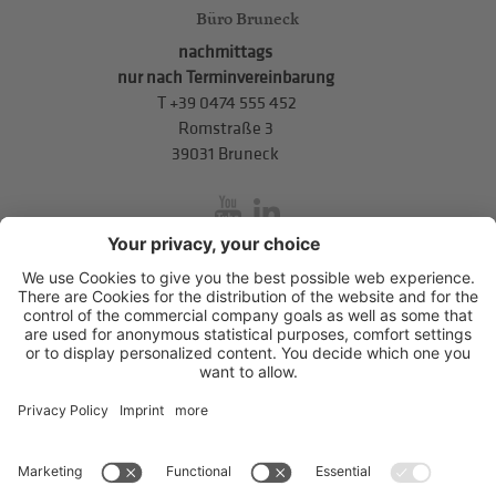
Büro Bruneck
nachmittags
nur nach Terminvereinbarung
T
+39 0474 555 452
Romstraße 3
39031 Bruneck
inService
Mitterweg 5, Bozner Boden
,
I-39100
Bozen
.
T
+39 0471 310
311
.
info@hds-bz.it
Impressum
Datenschutzerklärung
Cookie-Einstellungen