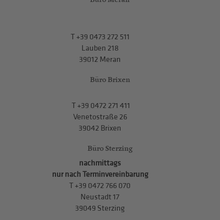
T
+39 0473 272 511
Lauben 218
39012 Meran
Büro Brixen
T
+39 0472 271 411
Venetostraße 26
39042 Brixen
Büro Sterzing
nachmittags
nur nach Terminvereinbarung
T
+39 0472 766 070
Neustadt 17
39049 Sterzing