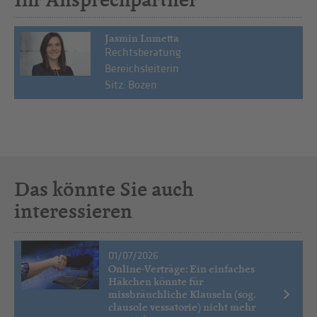
Jasmin Lumetta
Rechtsberatung
Bereichsleiterin
Sitz: Bozen
Das könnte Sie auch
interessieren
01/07/2026
Online-Verträge: Ein einfaches
Häkchen könnte für
missbräuchliche Klauseln (sog.
clausole vessatorie) nicht mehr