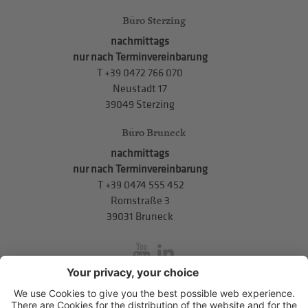
Büro Sterzing
nachmittags
nur nach Terminvereinbarung
T
+39 0472 766 070
Neustadt 17
39049 Sterzing
Büro Bruneck
nachmittags
nur nach Terminvereinbarung
T
+39 0474 555 452
Romstraße 3
39031 Bruneck
inService
Mitterweg 5, Bozner Boden
,
I-39100
Bozen
.
T
+39 0471 310