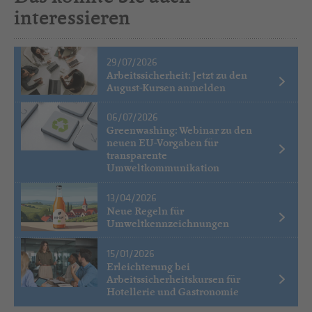
interessieren
29/07/2026
Arbeitssicherheit: Jetzt zu den
August-Kursen anmelden
06/07/2026
Greenwashing: Webinar zu den
neuen EU-Vorgaben für
transparente
Umweltkommunikation
13/04/2026
Neue Regeln für
Umweltkennzeichnungen
15/01/2026
Erleichterung bei
Arbeitssicherheitskursen für
Hotellerie und Gastronomie