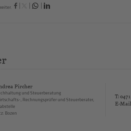
eiter.
er
ndrea Pircher
chhaltung und Steuerberatung
T: 0471
rtschafts-, Rechnungsprüfer und Steuerberater,
E-Mai
abstelle
tz: Bozen