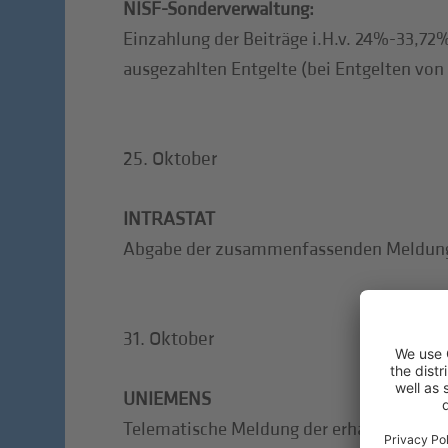
NISF-Sonderverwaltung:
Einzahlung der Beiträge i.H.v. 24%-33,72%
ausgezahlten Entgelte (bei Entgelten von 
25. Oktober
INTRASTAT
Abgabe der zusammenfassenden Meldung f
31. Oktober
UNIEMENS
Telematische Meldung der erhaltenen Ve