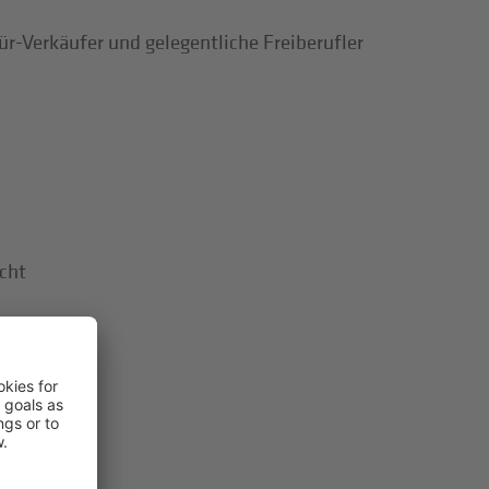
ür-Verkäufer und gelegentliche Freiberufler
cht