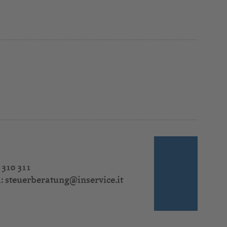
 310 311
l:
steuerberatung@inservice.it