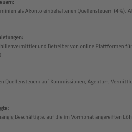
euern:
minien als Akonto einbehaltenen Quellensteuern (4%), 
mietungen:
lienvermittler und Betreiber von online Plattformen fü
9
en Quellensteuern auf Kommissionen, Agentur-, Vermittl
gte:
hängig Beschäftigte, auf die im Vormonat angereiften L