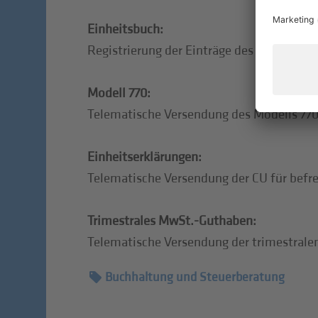
Einheitsbuch:
Registrierung der Einträge des Vormonats
Modell 770:
Telematische Versendung des Modells 77
Einheitserklärungen:
Telematische Versendung der CU für befr
Trimestrales MwSt.-Guthaben:
Telematische Versendung der trimestral
Buchhaltung und Steuerberatung