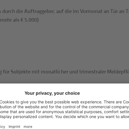
 durch die Auftraggeber, auf die im Vormonat an Tür an T
mehr als € 5.000)
ür Subjekte mit monatlicher und trimestraler Meldepfli
rgütungen und Beiträge des Vormonats