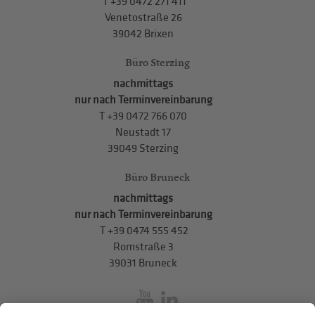
T
+39 0472 271 411
Venetostraße 26
39042 Brixen
Büro Sterzing
nachmittags
nur nach Terminvereinbarung
T
+39 0472 766 070
Neustadt 17
39049 Sterzing
Büro Bruneck
nachmittags
nur nach Terminvereinbarung
T
+39 0474 555 452
Romstraße 3
39031 Bruneck