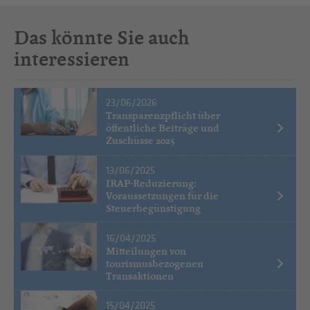
Das könnte Sie auch
interessieren
23/06/2026
Transparenzpflicht über
öffentliche Beiträge und
Zuschüsse 2025
13/06/2025
IRAP-Reduzierung:
Voraussetzungen für die
Steuerbegünstigung
16/04/2025
Mitteilungen von
tourismusbezogenen
Transaktionen
15/04/2025