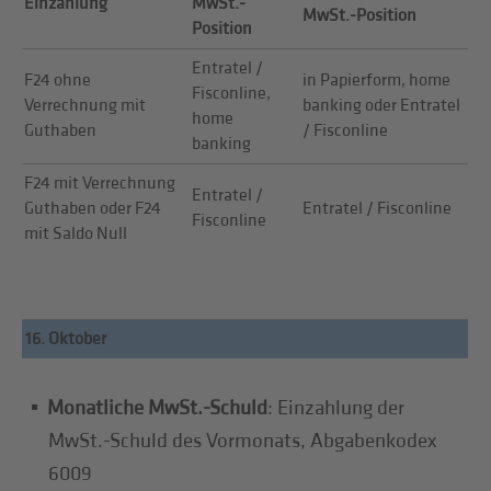
Einzahlung
MwSt.-
MwSt.-Position
Position
Entratel /
F24 ohne
in Papierform, home
Fisconline,
Verrechnung mit
banking oder Entratel
home
Guthaben
/ Fisconline
banking
F24 mit Verrechnung
Entratel /
Guthaben oder F24
Entratel / Fisconline
Fisconline
mit Saldo Null
16. Oktober
Monatliche MwSt.-Schuld
: Einzahlung der
MwSt.-Schuld des Vormonats, Abgabenkodex
6009