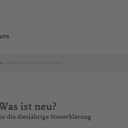
 uns
ws
Vordruck 730/2023: Was ist neu?
Was ist neu?
ür die diesjährige Steuerklärung