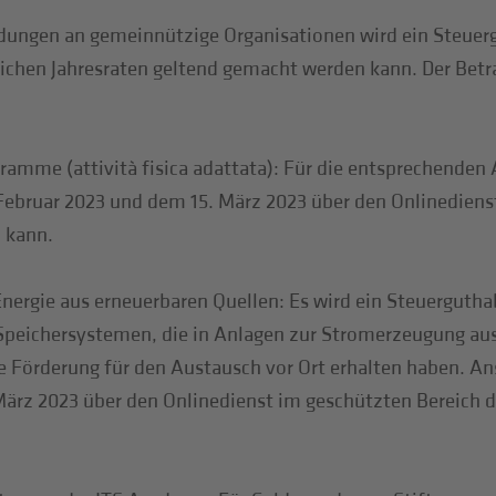
ungen an gemeinnützige Organisationen wird ein Steuer
eichen Jahresraten geltend gemacht werden kann. Der Betr
amme (attività fisica adattata): Für die entsprechenden
ebruar 2023 und dem 15. März 2023 über den Onlinedienst
 kann.
Energie aus erneuerbaren Quellen: Es wird ein Steuergut
peichersystemen, die in Anlagen zur Stromerzeugung aus 
e Förderung für den Austausch vor Ort erhalten haben. An
ärz 2023 über den Onlinedienst im geschützten Bereich d