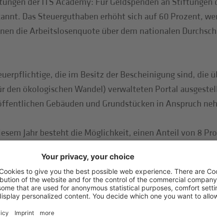
ungen der ITS Academy: Für Geldspenden an Stiftungen 
annt. Das Steuerguthaben erhöht sich auf 60 Prozent, w
 denen die Arbeitslosenquote über dem nationalen Durchschn
erpflichtige, die im Besitz der Bescheinigung sind, die
ür den ökologischen Wandel) verwalteten Portal ausgestel
ffentlichen Gebäuden und Grundstücken in Anspruch ne
sem Jahr besteht die Möglichkeit, einen Anteil von 8 Pr
ie Zweckbestimmung von 8, 5 und 2 Promille der Einkomme
ten, die Formulare auch ohne Zwischenschaltung eines Ver