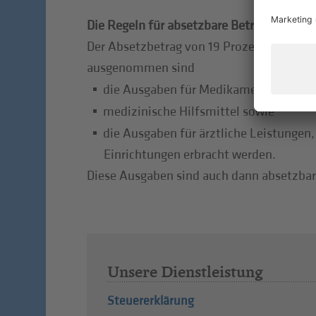
Die Regeln für absetzbare Beträge
Der Absetzbetrag von 19 Prozent steht sei
ausgenommen sind
die Ausgaben für Medikamente und
medizinische Hilfsmittel sowie
die Ausgaben für ärztliche Leistungen,
Einrichtungen erbracht werden.
Diese Ausgaben sind auch dann absetzbar,
Unsere Dienstleistung
Steuererklärung