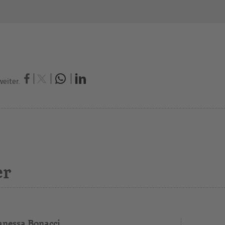
eiter.
er
anessa Bonacci