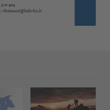
 310 404
l:
vbonacci@hds-bz.it