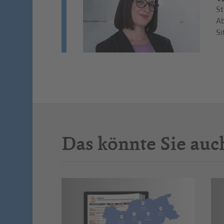
St
Ab
Si
Das könnte Sie auc