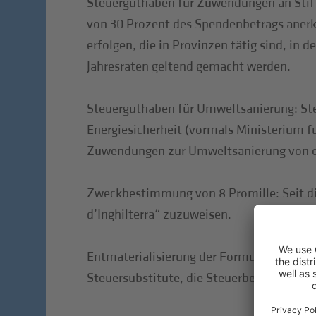
Steuerguthaben für Zuwendungen an Stift
von 30 Prozent des Spendenbetrags anerk
erfolgen, die in Provinzen tätig sind, in
Jahresraten geltend gemacht werden.
Steuerguthaben für Umweltsanierung: Steu
Energiesicherheit (vormals Ministerium f
Zuwendungen zur Umweltsanierung von ö
Zweckbestimmung von 8 Promille: Seit die
d’Inghilterra“ zuzuweisen.
Entmaterialisierung der Formulare für d
Steuersubstitute, die Steuerbeistand leis