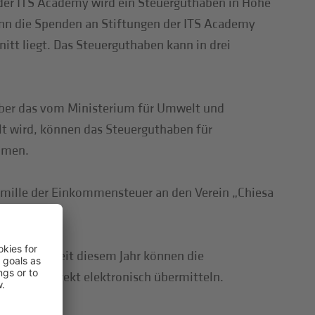
der ITS Academy wird ein Steuerguthaben in Höhe
enn die Spenden an Stiftungen der ITS Academy
itt liegt. Das Steuerguthaben kann in drei
 über das vom Ministerium für Umwelt und
lt wird, können das Steuerguthaben für
hmen.
omille der Einkommensteuer an den Verein „Chiesa
nsteuer: Seit diesem Jahr können die
mittlers direkt elektronisch übermitteln.