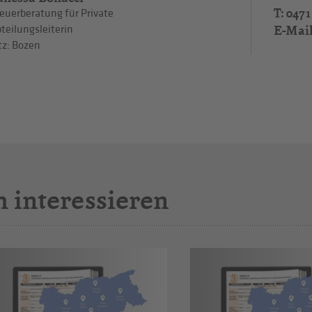
T: 0471
euerberatung für Private
E-Mai
teilungsleiterin
tz: Bozen
h interessieren